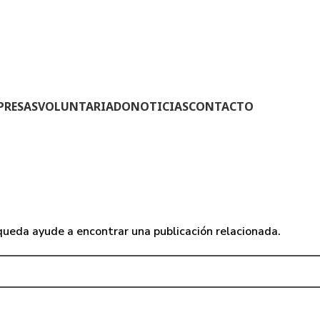
PRESAS
VOLUNTARIADO
NOTICIAS
CONTACTO
#aliadaSEC
Inicio
/
Archivo por categoría "#aliadaSEC"
squeda ayude a encontrar una publicación relacionada.