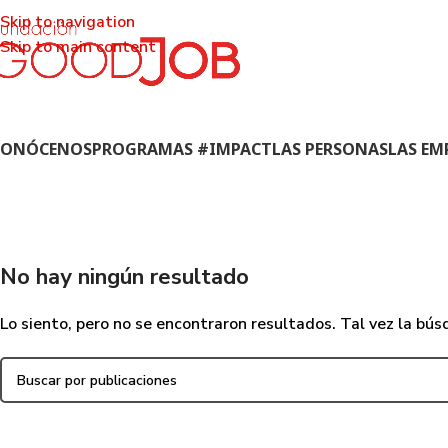
Skip to navigation
Skip to main content
CONÓCENOS
PROGRAMAS #IMPACT
LAS PERSONAS
LAS EM
No hay ningún resultado
Lo siento, pero no se encontraron resultados. Tal vez la bú