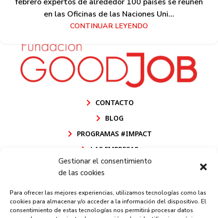
febrero expertos de alrededor 100 países se reúnen
en las Oficinas de las Naciones Uni...
CONTINUAR LEYENDO
CONTACTO
BLOG
PROGRAMAS #IMPACT
LAS EMPRESAS
Gestionar el consentimiento
POLÍTICA DE CALIDAD FUNDACIÓN GOODJOB
de las cookies
POLÍTICA DE CALIDAD GOODJOB CEE
Para ofrecer las mejores experiencias, utilizamos tecnologías como las
AVISO LEGAL
cookies para almacenar y/o acceder a la información del dispositivo. El
consentimiento de estas tecnologías nos permitirá procesar datos
POLÍTICA DE PRIVACIDAD