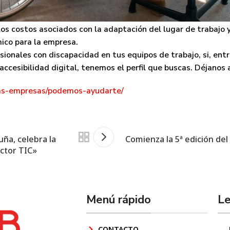
tar una diversidad de habilidades y talentos que complemente
er a los incentivos fiscales y subvenciones disponibles por 
os costos asociados con la adaptación del lugar de trabajo 
mico para la empresa.
ionales con discapacidad en tus equipos de trabajo, si, ent
 accesibilidad digital, tenemos el perfil que buscas. Déjanos
las-empresas/podemos-ayudarte/
uña, celebra la
Comienza la 5ª edición d
ctor TIC»
Menú rápido
Le
CONTACTO