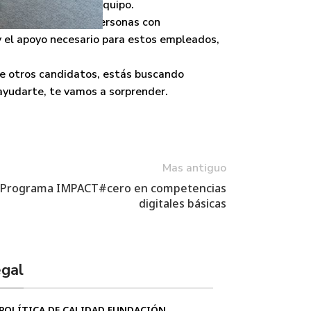
n y fortalezcan al equipo.
la contratación de personas con
y el apoyo necesario para estos empleados,
re otros candidatos, estás buscando
 ayudarte, te vamos a sorprender.
Mas antiguo
el Programa IMPACT#cero en competencias
digitales básicas
gal
POLÍTICA DE CALIDAD FUNDACIÓN