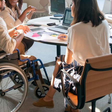
sionales con discapacidad. Esta festividad no solo conmemora
so continuo de construir entornos laborales equitativos y ac
a una amplia gama de beneficios tanto a las empresas como a
esarial y fomenta un ambiente de inclusión y respeto mutuo.
es capacidades y experiencias, lo que a su vez fomenta la cre
on discapacidad en las empresas es muy positivo:
ad aportan una perspectiva única al lugar de trabajo debido a
creatividad y la innovación en la resolución de problemas.
con discapacidad promueve una cultura empresarial más inclu
sienten valorados y respetados por igual.
 a personas con discapacidad cumples con la Ley General de 
ación de la empresa como empleador comprometido con la div
iniciativas.
d a menudo desarrollan habilidades únicas de adaptación, re