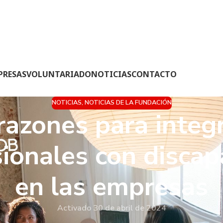
PRESAS
VOLUNTARIADO
NOTICIAS
CONTACTO
NOTICIAS
,
NOTICIAS DE LA FUNDACIÓN
razones para integ
sionales con discap
en las empresas
Activado 30 de abril de 2024
trabajo y mientras celebramos los logros y derechos de los t