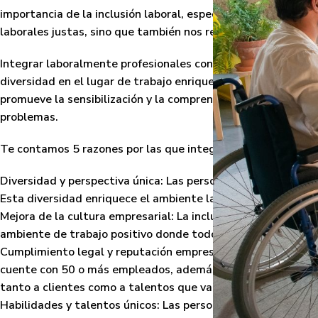
importancia de la inclusión laboral, especialmente de profe
laborales justas, sino que también nos recuerda el compromi
Integrar laboralmente profesionales con discapacidad brind
diversidad en el lugar de trabajo enriquece la cultura empr
promueve la sensibilización y la comprensión de las diferent
problemas.
Te contamos 5 razones por las que integrar profesionales c
Diversidad y perspectiva única
: Las personas con discapacid
Esta diversidad enriquece el ambiente laboral y promueve la 
Mejora de la cultura empresarial
: La inclusión de personas 
ambiente de trabajo positivo donde todos los empleados se 
Cumplimiento legal y reputación empresarial
: Si contratas
cuente con 50 o más empleados, además de mejorar la reput
tanto a clientes como a talentos que valoran y apoyan estas 
Habilidades y talentos únicos
: Las personas con discapacida