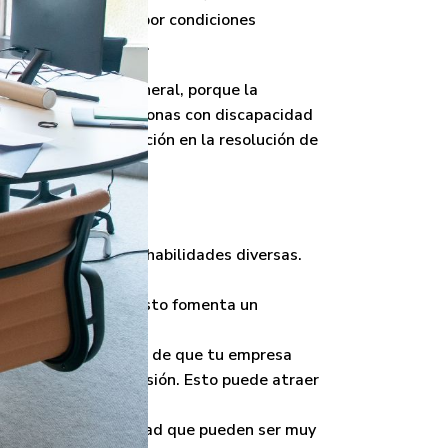
 la lucha histórica por condiciones
cesibles para todos.
 la sociedad en general, porque la
 La presencia de personas con discapacidad
atividad y la innovación en la resolución de
 sus experiencias y habilidades diversas.
siva y respetuosa. Esto fomenta un
Discapacidad en caso de que tu empresa
ersidad y la inclusión. Esto puede atraer
siliencia y creatividad que pueden ser muy