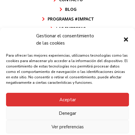
BLOG
PROGRAMAS #IMPACT
LAS EMPRESAS
Gestionar el consentimiento
POLÍTICA DE CALIDAD FUNDACIÓN GOODJOB
de las cookies
POLÍTICA DE CALIDAD GOODJOB CEE
Para ofrecer las mejores experiencias, utilizamos tecnologías como las
AVISO LEGAL
cookies para almacenar y/o acceder a la información del dispositivo. El
consentimiento de estas tecnologías nos permitirá procesar datos
POLÍTICA DE PRIVACIDAD
como el comportamiento de navegación o las identificaciones únicas
en este sitio. No consentir o retirar el consentimiento, puede afectar
POLÍTICA DE COOKIES
negativamente a ciertas características y funciones.
CANAL INFORMACIÓN
Aceptar
Denegar
Fundación GoodJob - 2026 - Trabajamos por la
integración laboral de las personas con discapacidad
Ver preferencias
y en riesgo de exclusión social