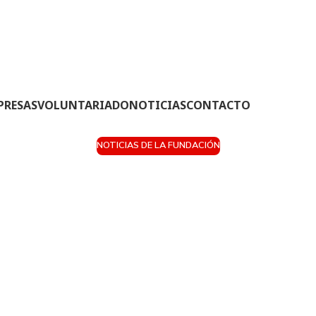
PRESAS
VOLUNTARIADO
NOTICIAS
CONTACTO
NOTICIAS DE LA FUNDACIÓN
ción GoodJob inic
u segunda edición 
ficado de Profesion
guridad Informátic