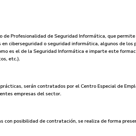
sonas con discapac
Activado 12 de marzo de 2018
do de Profesionalidad de Seguridad Informática,
que permite
s en ciberseguridad o seguridad informática
, algunos de los
mo es el de la Seguridad Informática e imparte este
formac
s, etc.).
 prácticas,
serán contratados
por el Centro Especial de Empl
rentes empresas del sector.
as con posibilidad de contratación
, se realiza de forma pres