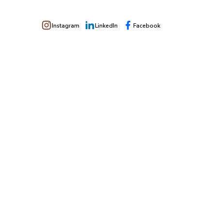
Instagram
LinkedIn
Facebook
ia hoy
de
alidad
a para