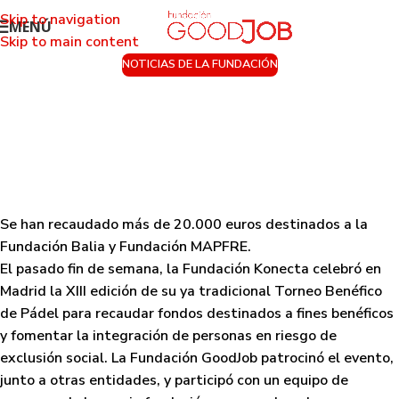
Skip to navigation
MENÚ
Skip to main content
NOTICIAS DE LA FUNDACIÓN
La Fundación GoodJob, en el Torneo
Benéfico de Pádel Fundación Konecta
para apoyar la infancia
Activado 1 de julio de 2016
Se han recaudado más de 20.000 euros destinados a la
Fundación Balia y Fundación MAPFRE.
El pasado fin de semana, la Fundación Konecta celebró en
Madrid la XIII edición de su ya tradicional
Torneo Benéfico
de Pádel para recaudar fondos destinados a fines benéficos
y fomentar la integración de personas en riesgo de
exclusión social
. La
Fundación GoodJob patrocinó el evento
,
junto a otras entidades, y participó con un equipo de