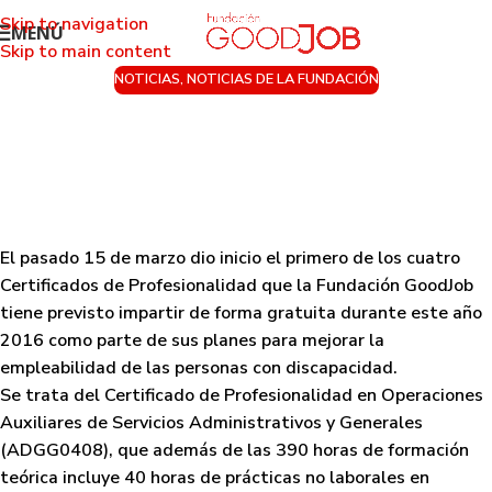
Skip to navigation
MENÚ
Skip to main content
NOTICIAS
,
NOTICIAS DE LA FUNDACIÓN
Fundación GoodJob inicia el primero de
sus cursos gratuitos para personas con
discapacidad con el patrocinio de Sopra
HR Software
Activado 15 de abril de 2016
El pasado 15 de marzo dio inicio el primero de los cuatro
Certificados de Profesionalidad que la Fundación GoodJob
tiene previsto impartir de forma gratuita durante este año
2016 como parte de sus planes para mejorar la
empleabilidad de las personas con discapacidad.
Se trata del Certificado de Profesionalidad en Operaciones
Auxiliares de Servicios Administrativos y Generales
(ADGG0408), que además de las 390 horas de formación
teórica incluye 40 horas de prácticas no laborales en