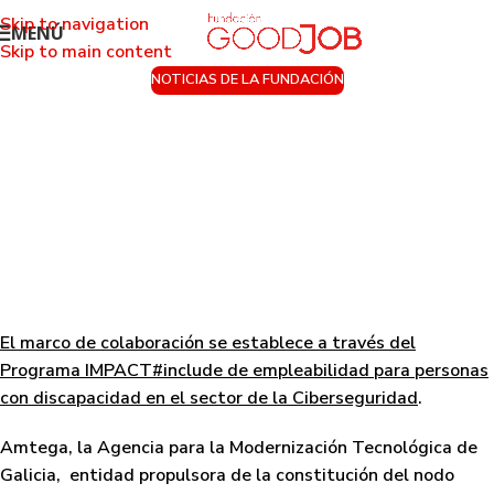
Skip to navigation
MENÚ
Skip to main content
NOTICIAS DE LA FUNDACIÓN
CIBER.gal y Fundación Goodjob firman
un acuerdo de colaboración para
favorecer la inclusión sociolaboral de
personas con discapacidad y dar
respuesta a la alta demanda de
profesionales de la ciberseguridad
Activado 12 de septiembre de 2022
El marco de colaboración se establece a través del
Programa IMPACT#include de empleabilidad para personas
con discapacidad en el sector de la Ciberseguridad
.
Amtega, la Agencia para la Modernización Tecnológica de
Galicia, entidad propulsora de la constitución del nodo