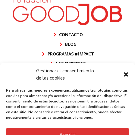
CONTACTO
BLOG
PROGRAMAS #IMPACT
LAS EMPRESAS
Gestionar el consentimiento
POLÍTICA DE CALIDAD FUNDACIÓN GOODJOB
de las cookies
POLÍTICA DE CALIDAD GOODJOB CEE
Para ofrecer las mejores experiencias, utilizamos tecnologías como las
AVISO LEGAL
cookies para almacenar y/o acceder a la información del dispositivo. El
consentimiento de estas tecnologías nos permitirá procesar datos
POLÍTICA DE PRIVACIDAD
como el comportamiento de navegación o las identificaciones únicas
en este sitio. No consentir o retirar el consentimiento, puede afectar
POLÍTICA DE COOKIES
negativamente a ciertas características y funciones.
CANAL INFORMACIÓN
Aceptar