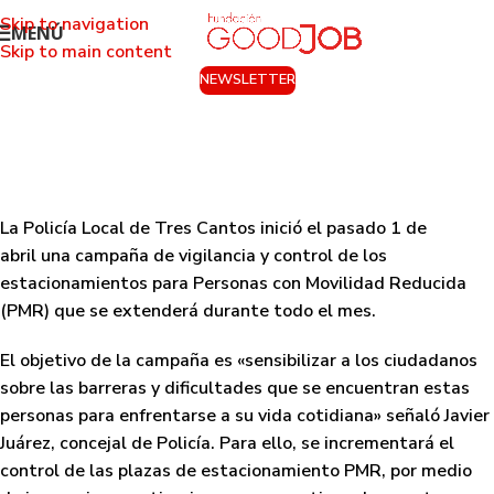
Skip to navigation
MENÚ
Skip to main content
NEWSLETTER
Campaña de vigilancia de
estacionamientos para Personas con
Movilidad Reducida en Tres Cantos
Activado 6 de abril de 2016
La Policía Local de Tres Cantos inició el pasado 1 de
abril una
campaña de vigilancia y control de los
estacionamientos para Personas con Movilidad Reducida
(PMR) que se extenderá durante todo el mes.
El objetivo de la campaña es «
sensibilizar a los ciudadanos
sobre las barreras y dificultades que se encuentran estas
personas para enfrentarse a su vida cotidiana
» señaló Javier
Juárez, concejal de Policía. Para ello, se incrementará el
control de las plazas de estacionamiento PMR, por medio