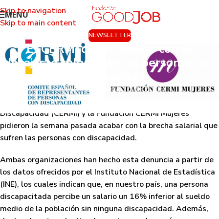
Skip to navigation
MENÚ
Skip to main content
NEWSLETTER
El CERMI quiere acabar con el
desajuste salarial de las personas con
discapacidad
Activado 3 de marzo de 2016
El Comité Español de Representantes de Personas con
Discapacidad (CERMI) y la Fundación CERMI Mujeres
pidieron la semana pasada
acabar con la brecha salarial que
sufren las personas con discapacidad
.
Ambas organizaciones han hecho esta denuncia a partir de
los datos ofrecidos por el Instituto Nacional de Estadística
(INE), los cuales indican que, en nuestro país,
una persona
discapacitada percibe un salario un 16% inferior al sueldo
medio de la población sin ninguna discapacidad
. Además,