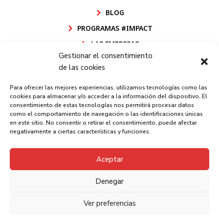
BLOG
PROGRAMAS #IMPACT
LAS EMPRESAS
Gestionar el consentimiento
POLÍTICA DE CALIDAD FUNDACIÓN GOODJOB
de las cookies
POLÍTICA DE CALIDAD GOODJOB CEE
Para ofrecer las mejores experiencias, utilizamos tecnologías como las
AVISO LEGAL
cookies para almacenar y/o acceder a la información del dispositivo. El
consentimiento de estas tecnologías nos permitirá procesar datos
POLÍTICA DE PRIVACIDAD
como el comportamiento de navegación o las identificaciones únicas
en este sitio. No consentir o retirar el consentimiento, puede afectar
POLÍTICA DE COOKIES
negativamente a ciertas características y funciones.
CANAL INFORMACIÓN
Aceptar
Denegar
Fundación GoodJob - 2026 - Trabajamos por la
integración laboral de las personas con discapacidad
Ver preferencias
y en riesgo de exclusión social