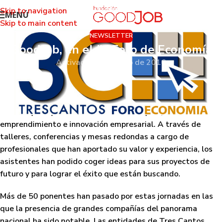
Skip to navigation
MENÚ
Skip to main content
NEWSLETTER
GoodJob, en el IV Foro de Economía
Activado 3 de marzo de 2016
Tres Cantos ha acogido esta semana, del 1 al 3 de marzo,
la cuarta edición del Foro de Economía, que ha tenido lugar
en el Centro Cultural Adolfo Suárez. Las jornadas han
tratado principalmente tres temas:
empleo,
emprendimiento e innovación empresarial
. A través de
talleres, conferencias y mesas redondas a cargo de
profesionales que han aportado su valor y experiencia, los
asistentes han podido coger ideas para sus proyectos de
futuro y para lograr el éxito que están buscando.
Más de 50 ponentes han pasado por estas jornadas en las
que la presencia de grandes compañías del panorama
nacional ha sido notable. Las entidades de Tres Cantos